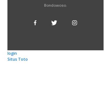
Bondowoso.
login
Situs Toto